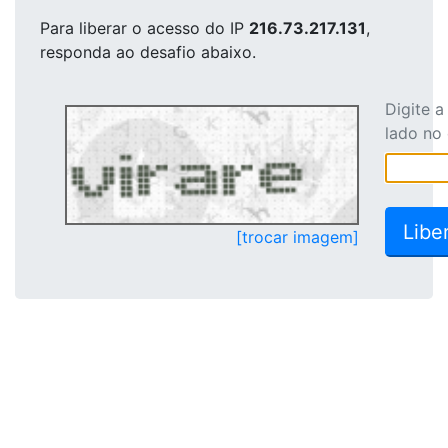
Para liberar o acesso
do IP
216.73.217.131
,
responda ao desafio abaixo.
Digite 
lado no
[trocar imagem]